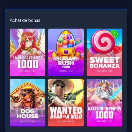
Achat de bonus