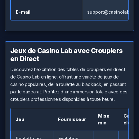
E-mail
support@casinolab.co
Jeux de Casino Lab avec Croupiers
en Direct
Découvrez l'excitation des tables de croupiers en direct
de Casino Lab en ligne, offrant une variété de jeux de
casino populaires, de la roulette au blackjack, en passant
par le baccarat. Profitez d'une immersion totale avec des
croupiers professionnels disponibles à toute heure.
Mise
Caract
Jeu
Fournisseur
min
clé
Roulette en
Evolution