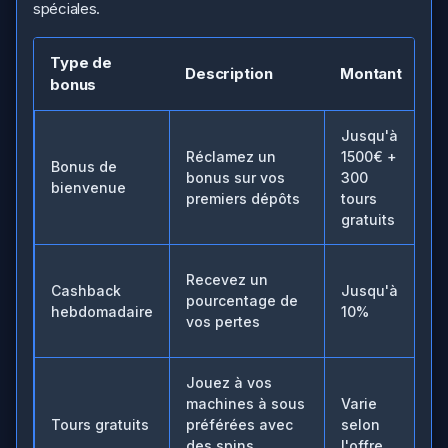
spéciales.
Type de
C
Description
Montant
bonus
r
Jusqu'à
I
Réclamez un
1500€ +
Bonus de
v
bonus sur vos
300
bienvenue
e
premiers dépôts
tours
u
gratuits
S
Recevez un
Cashback
Jusqu'à
c
pourcentage de
hebdomadaire
10%
c
vos pertes
s
Jouez à vos
P
machines à sous
Varie
d
Tours gratuits
préférées avec
selon
p
des spins
l'offre