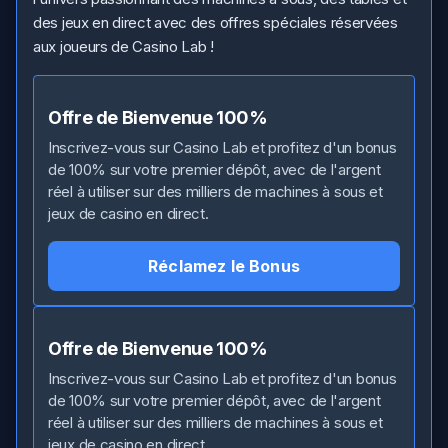
des jeux en direct avec des offres spéciales réservées
aux joueurs de Casino Lab !
Offre de Bienvenue 100%
Inscrivez-vous sur Casino Lab et profitez d'un bonus
de 100% sur votre premier dépôt, avec de l'argent
réel à utiliser sur des milliers de machines à sous et
jeux de casino en direct.
Réclamez le Bonus
Offre de Bienvenue 100%
Inscrivez-vous sur Casino Lab et profitez d'un bonus
de 100% sur votre premier dépôt, avec de l'argent
réel à utiliser sur des milliers de machines à sous et
jeux de casino en direct.