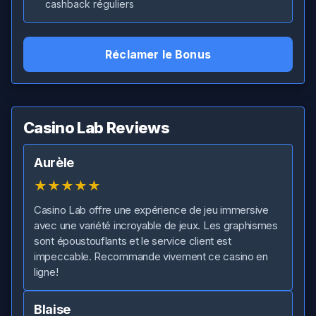
cashback réguliers
Réclamer le Bonus
Casino Lab Reviews
Aurèle
★
★
★
★
★
Casino Lab offre une expérience de jeu immersive
avec une variété incroyable de jeux. Les graphismes
sont époustouflants et le service client est
impeccable. Recommande vivement ce casino en
ligne!
Blaise