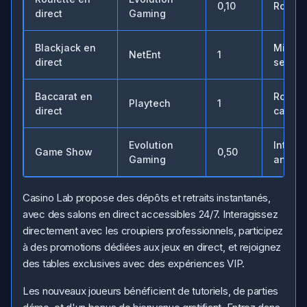
0,10
Roues 
direct
Gaming
Blackjack en
Mises
NetEnt
1
direct
second
Baccarat en
Route 
Playtech
1
direct
carte
Evolution
Interac
Game Show
0,50
Gaming
animé
Casino Lab propose des dépôts et retraits instantanés,
avec des salons en direct accessibles 24/7. Interagissez
directement avec les croupiers professionnels, participez
à des promotions dédiées aux jeux en direct, et rejoignez
des tables exclusives avec des expériences VIP.
Les nouveaux joueurs bénéficient de tutoriels, de parties